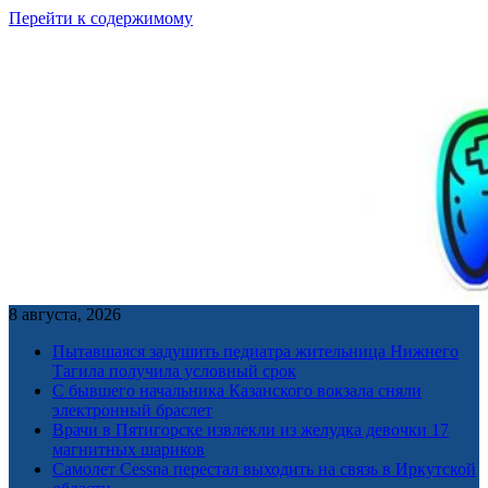
Перейти к содержимому
8 августа, 2026
Пытавшаяся задушить педиатра жительница Нижнего
Тагила получила условный срок
С бывшего начальника Казанского вокзала сняли
электронный браслет
Врачи в Пятигорске извлекли из желудка девочки 17
магнитных шариков
Самолет Cessna перестал выходить на связь в Иркутской