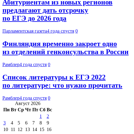
Абитуриентам из новых регионов
предлагают дать отсрочку
по ЕГЭ до 2026 года
Парламентская газета
4 года спустя
0
Финляндия временно закроет одно
из отделений генконсульства в России
Рамблер
4 года спустя
0
Список литературы к ЕГЭ 2022
по литературе: что нужно прочитать
Рамблер
4 года спустя
0
Август 2026
Пн
Вт
Ср
Чт
Пт
Сб
Вс
1
2
3
4
5
6
7
8
9
10
11
12
13
14
15
16