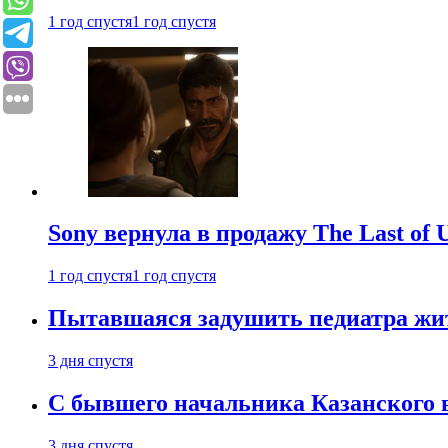
1 год спустя
1 год спустя
Sony вернула в продажу The Last of 
1 год спустя
1 год спустя
Пытавшаяся задушить педиатра жи
3 дня спустя
С бывшего начальника Казанского 
3 дня спустя