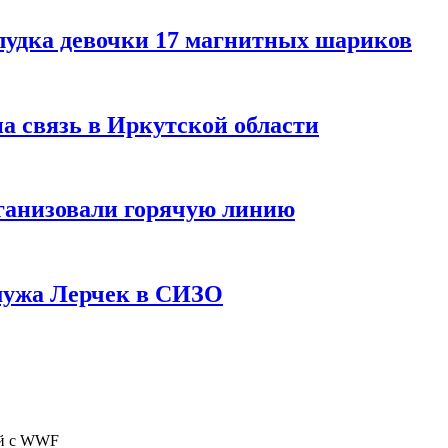
лудка девочки 17 магнитных шариков
на связь в Иркутской области
ганизовали горячую линию
мужа Лерчек в СИЗО
ий с WWF