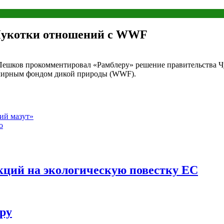
 Чукотки отношений с WWF
Пешков прокомментировал «Рамблеру» решение правительства Чу
емирным фондом дикой природы (WWF).
чий мазут»
о
кций на экологическую повестку ЕС
ру