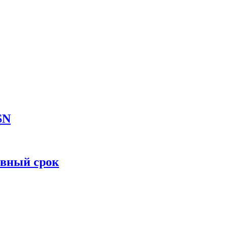
SN
овный срок