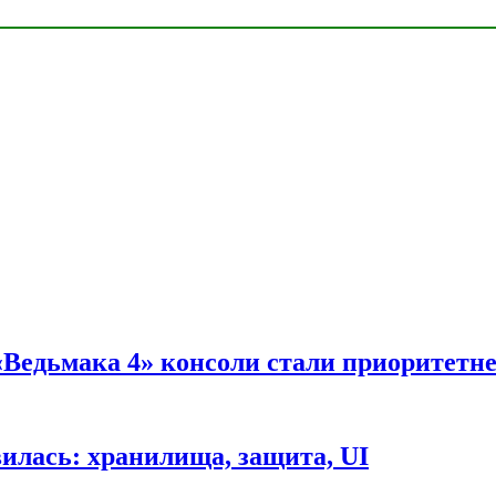
 «Ведьмака 4» консоли стали приоритетн
вилась: хранилища, защита, UI