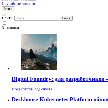
Случайные новости
Меню
Найти:
Заголовки
Digital Foundry: для разработчиков
1 год спустя
1 год спустя
Deckhouse Kubernetes Platform обно