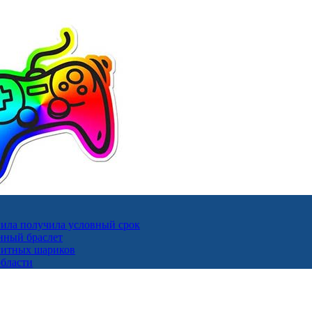
ила получила условный срок
нный браслет
гнитных шариков
области