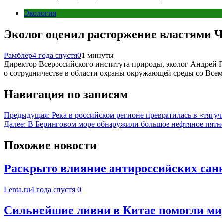
Экология
Эколог оценил расторжение властями
Рамблер
4 года спустя
0
1 минуты
Директор Всероссийского института природы, эколог Андрей 
о сотрудничестве в области охраны окружающей среды со Вс
Навигация по записям
Предыдущая:
Река в российском регионе превратилась в «тягу
Далее:
В Беринговом море обнаружили большое нефтяное пятн
Похожие новости
Раскрыто влияние антироссийских сан
Lenta.ru
4 года спустя
0
Сильнейшие ливни в Китае помогли ми