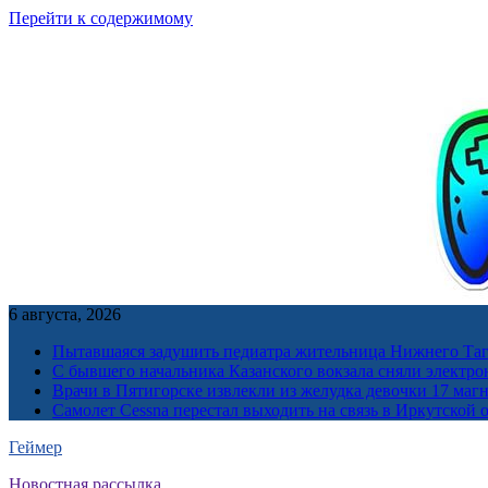
Перейти к содержимому
6 августа, 2026
Пытавшаяся задушить педиатра жительница Нижнего Таг
С бывшего начальника Казанского вокзала сняли электро
Врачи в Пятигорске извлекли из желудка девочки 17 ма
Самолет Cessna перестал выходить на связь в Иркутской 
Геймер
Новостная рассылка