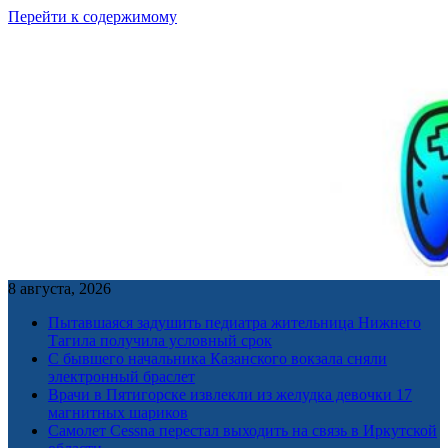
Перейти к содержимому
8 августа, 2026
Пытавшаяся задушить педиатра жительница Нижнего
Тагила получила условный срок
С бывшего начальника Казанского вокзала сняли
электронный браслет
Врачи в Пятигорске извлекли из желудка девочки 17
магнитных шариков
Самолет Cessna перестал выходить на связь в Иркутской