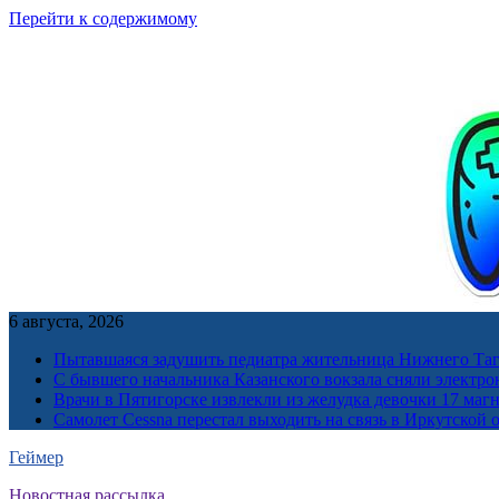
Перейти к содержимому
6 августа, 2026
Пытавшаяся задушить педиатра жительница Нижнего Таг
С бывшего начальника Казанского вокзала сняли электро
Врачи в Пятигорске извлекли из желудка девочки 17 ма
Самолет Cessna перестал выходить на связь в Иркутской 
Геймер
Новостная рассылка