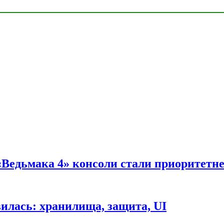
 «Ведьмака 4» консоли стали приоритетн
вилась: хранилища, защита, UI