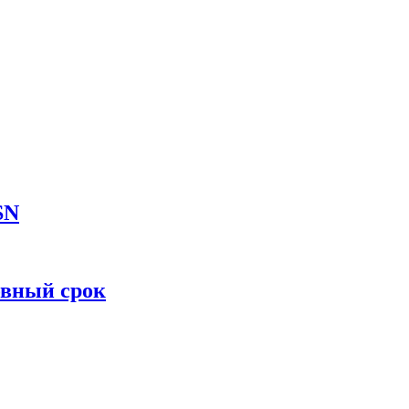
SN
овный срок