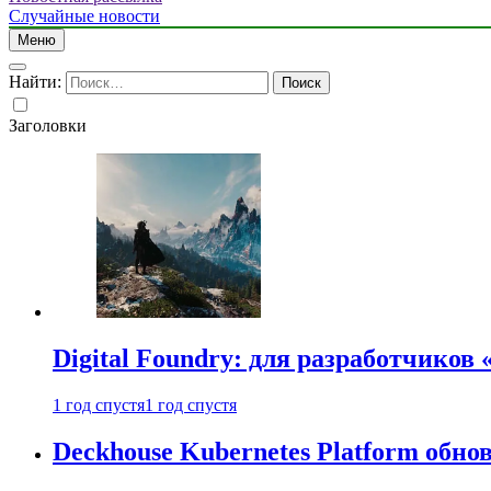
Случайные новости
Меню
Найти:
Заголовки
Digital Foundry: для разработчиков
1 год спустя
1 год спустя
Deckhouse Kubernetes Platform обно