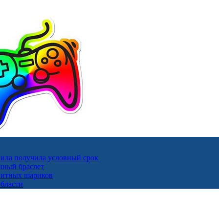
ила получила условный срок
нный браслет
гнитных шариков
области