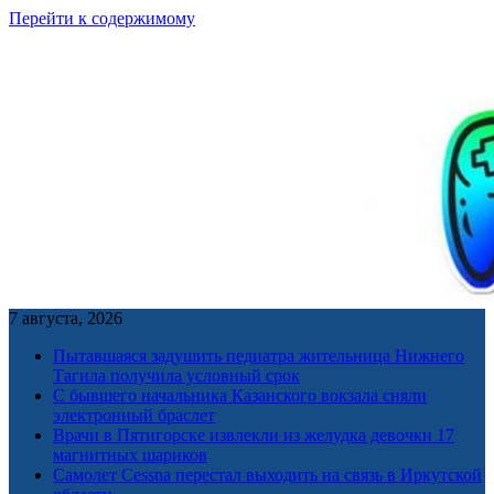
Перейти к содержимому
7 августа, 2026
Пытавшаяся задушить педиатра жительница Нижнего
Тагила получила условный срок
С бывшего начальника Казанского вокзала сняли
электронный браслет
Врачи в Пятигорске извлекли из желудка девочки 17
магнитных шариков
Самолет Cessna перестал выходить на связь в Иркутской