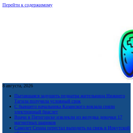
Перейти к содержимому
8 августа, 2026
Пытавшаяся задушить педиатра жительница Нижнего
Тагила получила условный срок
С бывшего начальника Казанского вокзала сняли
электронный браслет
Врачи в Пятигорске извлекли из желудка девочки 17
магнитных шариков
Самолет Cessna перестал выходить на связь в Иркутской