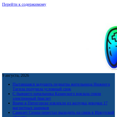
Перейти к содержимому
9 августа, 2026
Пытавшаяся задушить педиатра жительница Нижнего
Тагила получила условный срок
С бывшего начальника Казанского вокзала сняли
электронный браслет
Врачи в Пятигорске извлекли из желудка девочки 17
магнитных шариков
Самолет Cessna перестал выходить на связь в Иркутской