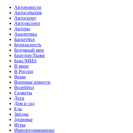
Автоновости
Автособытия
Автоспорт
Автоэксперт
Актеры
Аналитика
Баскетбол
Безопасность
Безумный мир
Биатлон/Лыжи
Бокс/MMA
В мире
В России
Вещи
Военные новости
Волейбол
Гаджеты
Дети
Дом и сад
Еда
Звёзды
Здоровье
Игры
Импортозамещение