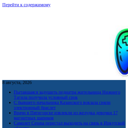
Перейти к содержимому
8 августа, 2026
Пытавшаяся задушить педиатра жительница Нижнего
Тагила получила условный срок
С бывшего начальника Казанского вокзала сняли
электронный браслет
Врачи в Пятигорске извлекли из желудка девочки 17
магнитных шариков
Самолет Cessna перестал выходить на связь в Иркутской