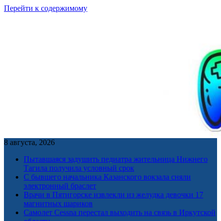
Перейти к содержимому
8 августа, 2026
Пытавшаяся задушить педиатра жительница Нижнего
Тагила получила условный срок
С бывшего начальника Казанского вокзала сняли
электронный браслет
Врачи в Пятигорске извлекли из желудка девочки 17
магнитных шариков
Самолет Cessna перестал выходить на связь в Иркутской