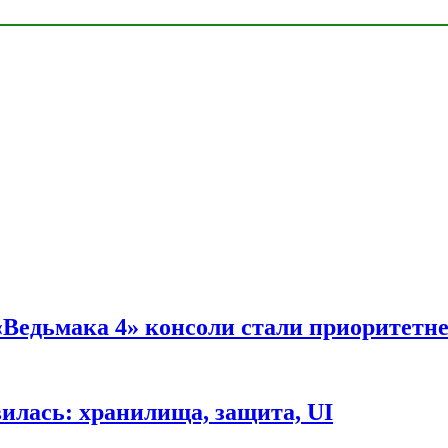
 «Ведьмака 4» консоли стали приоритетн
вилась: хранилища, защита, UI