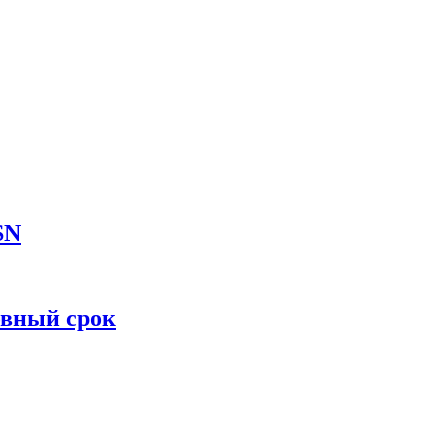
SN
овный срок