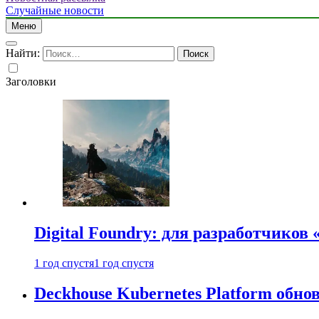
Случайные новости
Меню
Найти:
Заголовки
Digital Foundry: для разработчиков
1 год спустя
1 год спустя
Deckhouse Kubernetes Platform обно