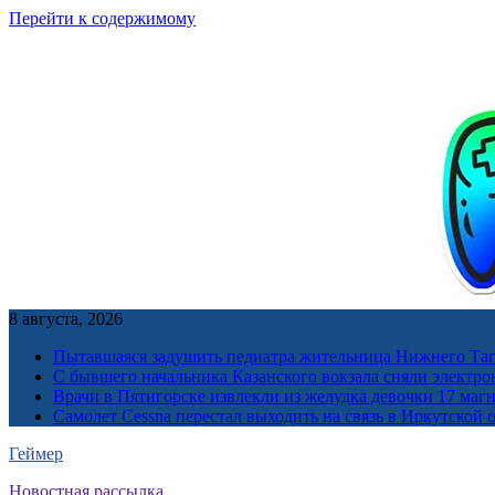
Перейти к содержимому
8 августа, 2026
Пытавшаяся задушить педиатра жительница Нижнего Таг
С бывшего начальника Казанского вокзала сняли электро
Врачи в Пятигорске извлекли из желудка девочки 17 ма
Самолет Cessna перестал выходить на связь в Иркутской 
Геймер
Новостная рассылка