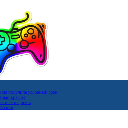
ила получила условный срок
нный браслет
гнитных шариков
области