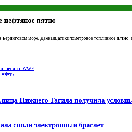
е нефтяное пятно
 Беринговом море. Двенадцатикилометровое топливное пятно, ко
отношений с WWF
мосферу
ница Нижнего Тагила получила условн
ала сняли электронный браслет