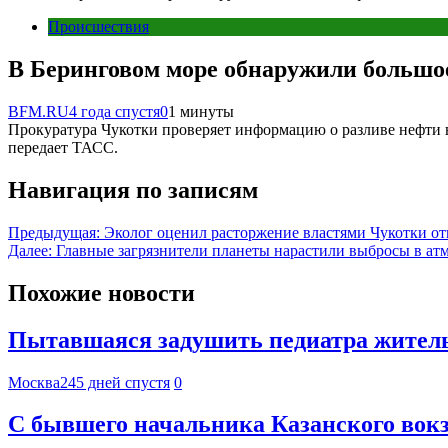
Происшествия
В Беринговом море обнаружили большо
BFM.RU
4 года спустя
0
1 минуты
Прокуратура Чукотки проверяет информацию о разливе нефти в
передает ТАСС.
Навигация по записям
Предыдущая:
Эколог оценил расторжение властями Чукотки 
Далее:
Главные загрязнители планеты нарастили выбросы в ат
Похожие новости
Пытавшаяся задушить педиатра житель
Москва24
5 дней спустя
0
С бывшего начальника Казанского вокз