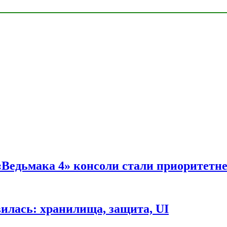
 «Ведьмака 4» консоли стали приоритетн
вилась: хранилища, защита, UI