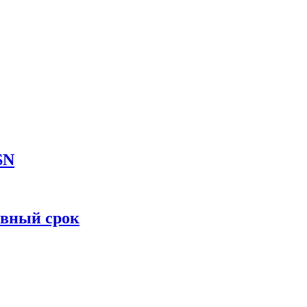
SN
овный срок