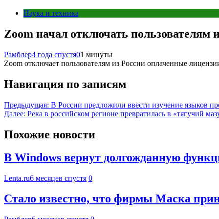
Наука и техника
Zoom начал отключать пользователям 
Рамблер
4 года спустя
0
1 минуты
Zoom отключает пользователям из России оплаченные лицензии
Навигация по записям
Предыдущая:
В России предложили ввести изучение языков пр
Далее:
Река в российском регионе превратилась в «тягучий маз
Похожие новости
В Windows вернут долгожданную функ
Lenta.ru
6 месяцев спустя
0
Стало известно, что фирмы Маска приня