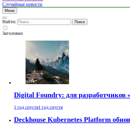
Случайные новости
Меню
Найти:
Заголовки
Digital Foundry: для разработчиков
1 год спустя
1 год спустя
Deckhouse Kubernetes Platform обно