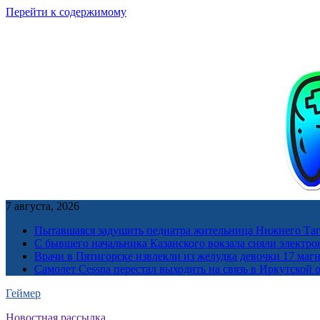
Перейти к содержимому
7 августа, 2026
Пытавшаяся задушить педиатра жительница Нижнего Таг
С бывшего начальника Казанского вокзала сняли электро
Врачи в Пятигорске извлекли из желудка девочки 17 ма
Самолет Cessna перестал выходить на связь в Иркутской 
Геймер
Новостная рассылка