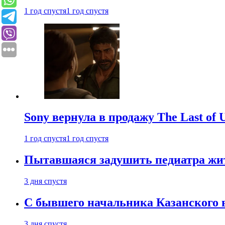
1 год спустя
1 год спустя
Sony вернула в продажу The Last of 
1 год спустя
1 год спустя
Пытавшаяся задушить педиатра жи
3 дня спустя
С бывшего начальника Казанского 
3 дня спустя