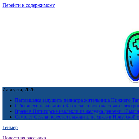
Перейти к содержимому
7 августа, 2026
Пытавшаяся задушить педиатра жительница Нижнего Таг
С бывшего начальника Казанского вокзала сняли электро
Врачи в Пятигорске извлекли из желудка девочки 17 ма
Самолет Cessna перестал выходить на связь в Иркутской 
Геймер
Новостная рассылка