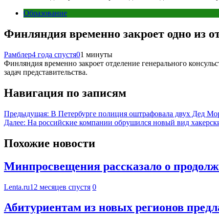
Образование
Финляндия временно закроет одно из о
Рамблер
4 года спустя
0
1 минуты
Финляндия временно закроет отделение генерального консуль
задач представительства.
Навигация по записям
Предыдущая:
В Петербурге полиция оштрафовала двух Дед Мо
Далее:
На российские компании обрушился новый вид хакерски
Похожие новости
Минпросвещения рассказало о продолжи
Lenta.ru
12 месяцев спустя
0
Абитуриентам из новых регионов предла