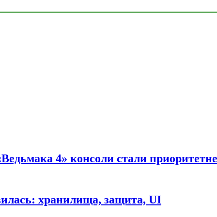
 «Ведьмака 4» консоли стали приоритетн
вилась: хранилища, защита, UI