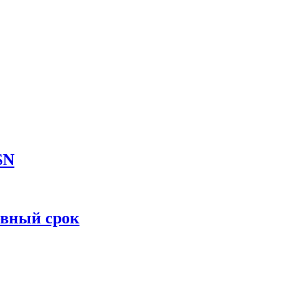
SN
овный срок