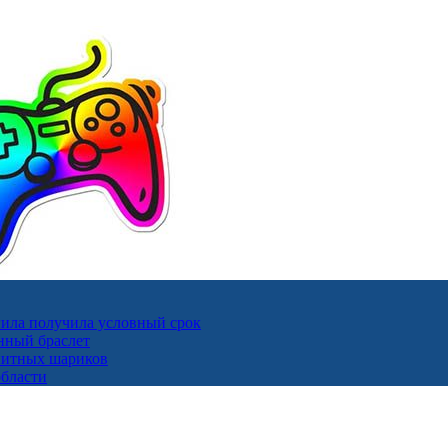
ила получила условный срок
нный браслет
гнитных шариков
области