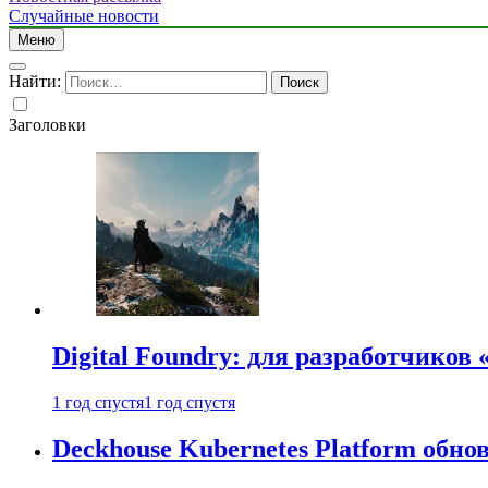
Случайные новости
Меню
Найти:
Заголовки
Digital Foundry: для разработчиков
1 год спустя
1 год спустя
Deckhouse Kubernetes Platform обно