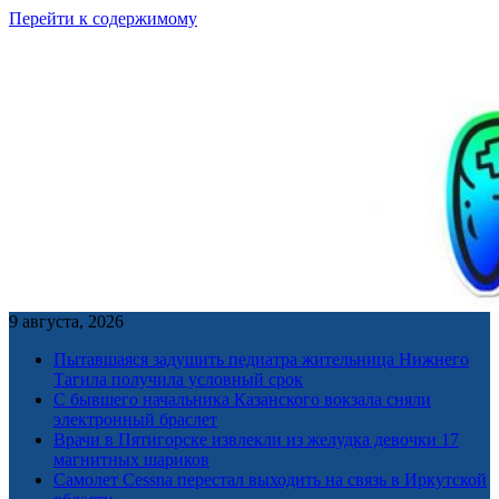
Перейти к содержимому
9 августа, 2026
Пытавшаяся задушить педиатра жительница Нижнего
Тагила получила условный срок
С бывшего начальника Казанского вокзала сняли
электронный браслет
Врачи в Пятигорске извлекли из желудка девочки 17
магнитных шариков
Самолет Cessna перестал выходить на связь в Иркутской