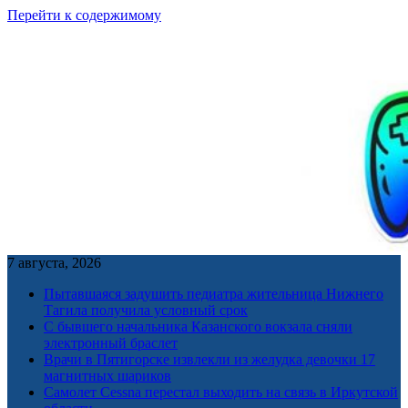
Перейти к содержимому
7 августа, 2026
Пытавшаяся задушить педиатра жительница Нижнего
Тагила получила условный срок
С бывшего начальника Казанского вокзала сняли
электронный браслет
Врачи в Пятигорске извлекли из желудка девочки 17
магнитных шариков
Самолет Cessna перестал выходить на связь в Иркутской