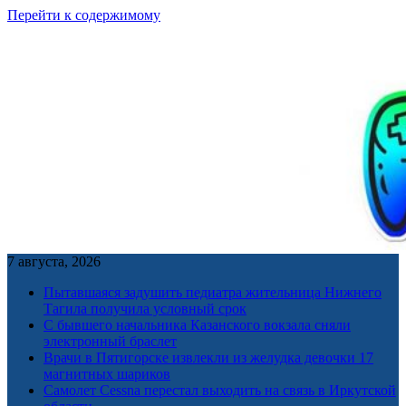
Перейти к содержимому
7 августа, 2026
Пытавшаяся задушить педиатра жительница Нижнего
Тагила получила условный срок
С бывшего начальника Казанского вокзала сняли
электронный браслет
Врачи в Пятигорске извлекли из желудка девочки 17
магнитных шариков
Самолет Cessna перестал выходить на связь в Иркутской