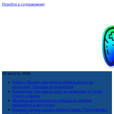
Перейти к содержимому
10 августа, 2026
Politico: Мелони вынуждена оправдываться за
поддержку Украины из-за выборов
Климатолог предрекла голод во всем мире в случае
одного события
Мегаяхта миллиардера не пришла на помощь
попавшему в беду судну
Названа главная ошибка принца Гарри: “Он позволил