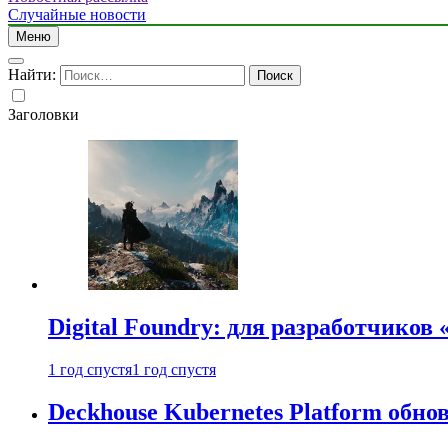
Случайные новости
Меню
Найти:
Заголовки
Digital Foundry: для разработчиков
1 год спустя
1 год спустя
Deckhouse Kubernetes Platform обно