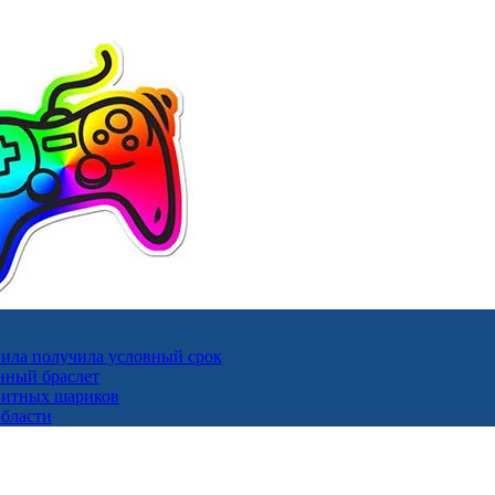
ила получила условный срок
нный браслет
гнитных шариков
области