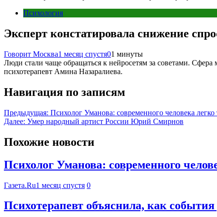
Психология
Эксперт констатировала снижение спрос
Говорит Москва
1 месяц спустя
0
1 минуты
Люди стали чаще обращаться к нейросетям за советами. Сфера
психотерапевт Амина Назаралиева.
Навигация по записям
Предыдущая:
Психолог Уманова: современного человека легко
Далее:
Умер народный артист России Юрий Смирнов
Похожие новости
Психолог Уманова: современного челов
Газета.Ru
1 месяц спустя
0
Психотерапевт объяснила, как события