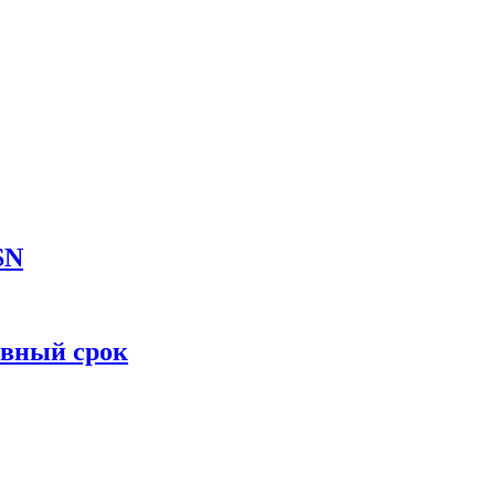
SN
овный срок