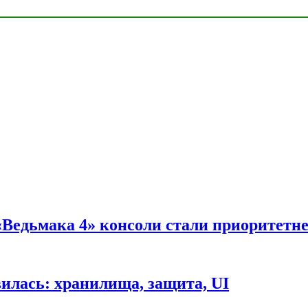
 «Ведьмака 4» консоли стали приоритетн
вилась: хранилища, защита, UI