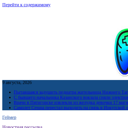
Перейти к содержимому
9 августа, 2026
Пытавшаяся задушить педиатра жительница Нижнего Таг
С бывшего начальника Казанского вокзала сняли электро
Врачи в Пятигорске извлекли из желудка девочки 17 ма
Самолет Cessna перестал выходить на связь в Иркутской 
Геймер
Новостная рассылка