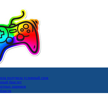
ила получила условный срок
нный браслет
гнитных шариков
области