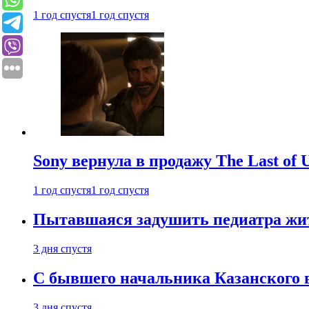
1 год спустя
1 год спустя
Sony вернула в продажу The Last of 
1 год спустя
1 год спустя
Пытавшаяся задушить педиатра жи
3 дня спустя
С бывшего начальника Казанского 
3 дня спустя