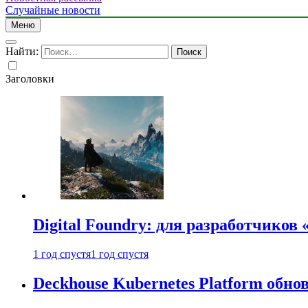
Случайные новости
Меню
Найти:
Заголовки
Digital Foundry: для разработчиков
1 год спустя
1 год спустя
Deckhouse Kubernetes Platform обно