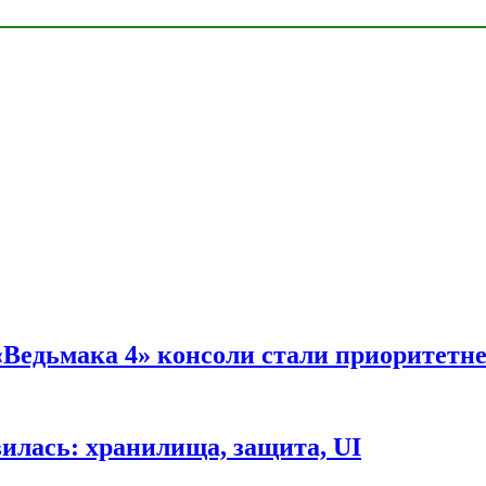
 «Ведьмака 4» консоли стали приоритетн
вилась: хранилища, защита, UI