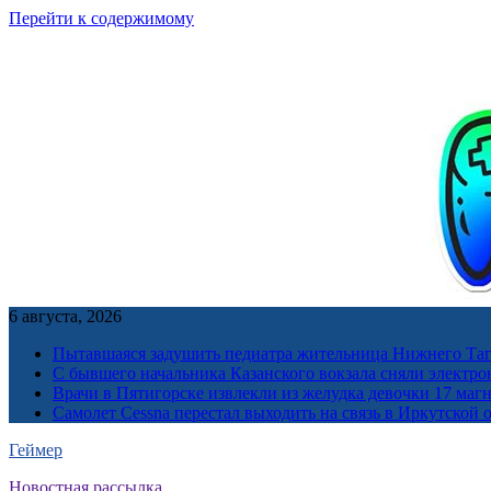
Перейти к содержимому
6 августа, 2026
Пытавшаяся задушить педиатра жительница Нижнего Таг
С бывшего начальника Казанского вокзала сняли электро
Врачи в Пятигорске извлекли из желудка девочки 17 ма
Самолет Cessna перестал выходить на связь в Иркутской 
Геймер
Новостная рассылка