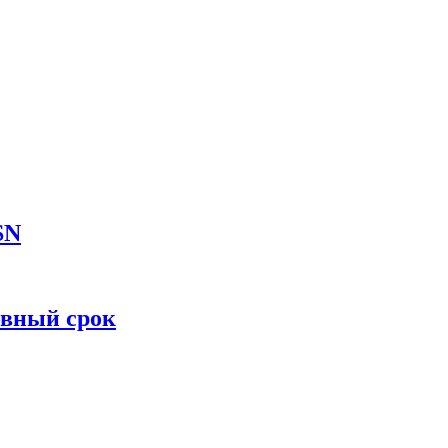
SN
овный срок