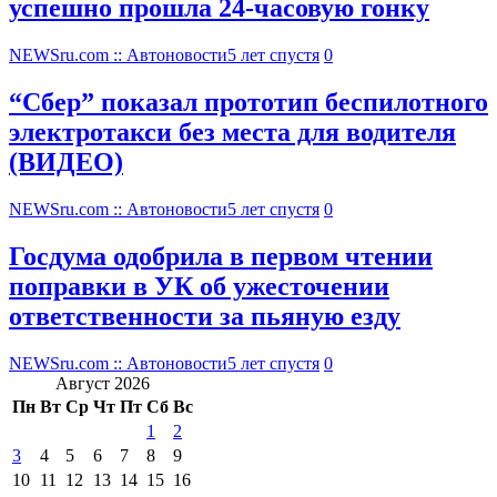
успешно прошла 24-часовую гонку
NEWSru.com :: Автоновости
5 лет спустя
0
“Сбер” показал прототип беспилотного
электротакси без места для водителя
(ВИДЕО)
NEWSru.com :: Автоновости
5 лет спустя
0
Госдума одобрила в первом чтении
поправки в УК об ужесточении
ответственности за пьяную езду
NEWSru.com :: Автоновости
5 лет спустя
0
Август 2026
Пн
Вт
Ср
Чт
Пт
Сб
Вс
1
2
3
4
5
6
7
8
9
10
11
12
13
14
15
16