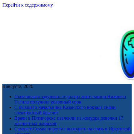
Перейти к содержимому
8 августа, 2026
Пытавшаяся задушить педиатра жительница Нижнего
Тагила получила условный срок
С бывшего начальника Казанского вокзала сняли
электронный браслет
Врачи в Пятигорске извлекли из желудка девочки 17
магнитных шариков
Самолет Cessna перестал выходить на связь в Иркутской