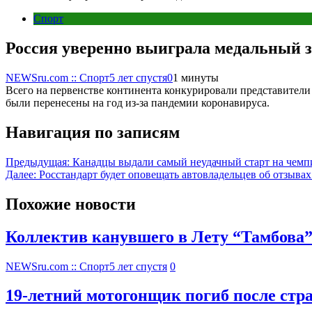
Спорт
Россия уверенно выиграла медальный 
NEWSru.com :: Спорт
5 лет спустя
0
1 минуты
Всего на первенстве континента конкурировали представители 
были перенесены на год из-за пандемии коронавируса.
Навигация по записям
Предыдущая:
Канадцы выдали самый неудачный старт на чемпи
Далее:
Росстандарт будет оповещать автовладельцев об отзывах
Похожие новости
Коллектив канувшего в Лету “Тамбова
NEWSru.com :: Спорт
5 лет спустя
0
19-летний мотогонщик погиб после стр