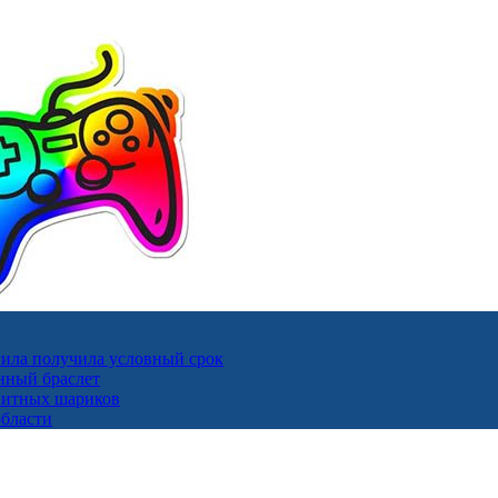
ила получила условный срок
нный браслет
гнитных шариков
области