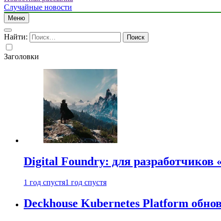
Случайные новости
Меню
Найти:
Заголовки
Digital Foundry: для разработчиков
1 год спустя
1 год спустя
Deckhouse Kubernetes Platform обно