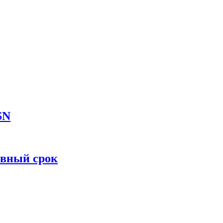
SN
овный срок