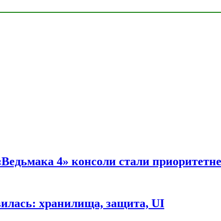
 «Ведьмака 4» консоли стали приоритетн
вилась: хранилища, защита, UI