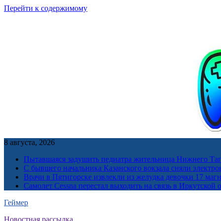
Перейти к содержимому
8 августа, 2026
Пытавшаяся задушить педиатра жительница Нижнего Таг
С бывшего начальника Казанского вокзала сняли электро
Врачи в Пятигорске извлекли из желудка девочки 17 ма
Самолет Cessna перестал выходить на связь в Иркутской 
Геймер
Новостная рассылка