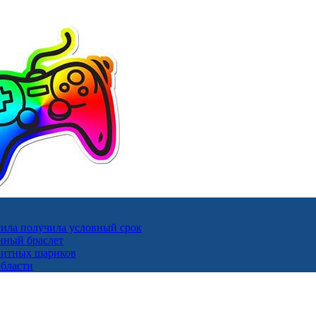
ила получила условный срок
нный браслет
гнитных шариков
области