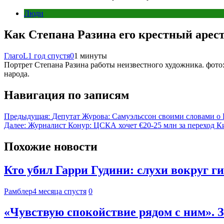
Люди
Как Степана Разина его крестный арес
ГлагоL
1 год спустя
0
1 минуты
Портрет Степана Разина работы неизвестного художника. фото: 
народа.
Навигация по записям
Предыдущая:
Депутат Журова: Самуэльссон своими словами о 
Далее:
Журналист Конур: ЦСКА хочет €20-25 млн за переход К
Похожие новости
Кто убил Гарри Гудини: слухи вокруг г
Рамблер
4 месяца спустя
0
«Чувствую спокойствие рядом с ним». 