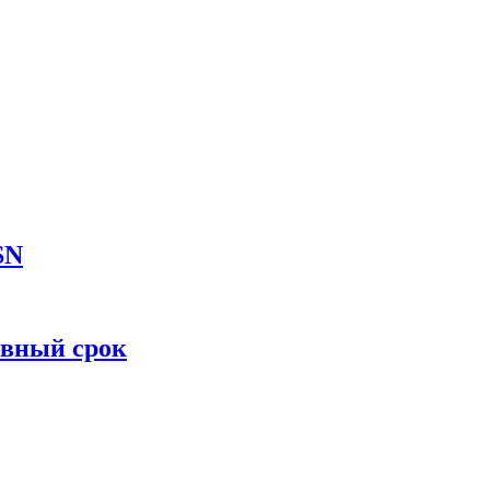
SN
овный срок