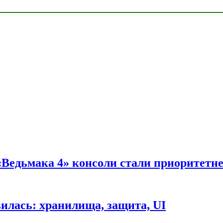
 «Ведьмака 4» консоли стали приоритетн
вилась: хранилища, защита, UI