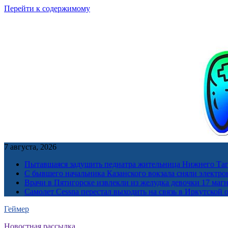
Перейти к содержимому
7 августа, 2026
Пытавшаяся задушить педиатра жительница Нижнего Таг
С бывшего начальника Казанского вокзала сняли электро
Врачи в Пятигорске извлекли из желудка девочки 17 ма
Самолет Cessna перестал выходить на связь в Иркутской 
Геймер
Новостная рассылка