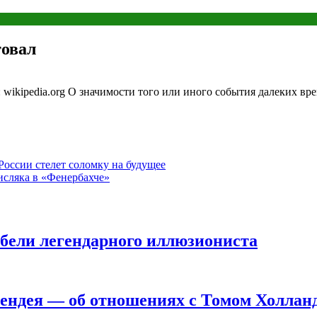
товал
wikipedia.org О значимости того или иного события далеких вре
России стелет соломку на будущее
исляка в «Фенербахче»
ибели легендарного иллюзиониста
Зендея — об отношениях с Томом Холлан