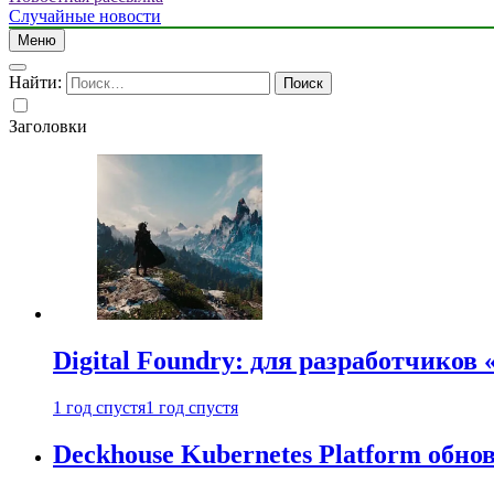
Случайные новости
Меню
Найти:
Заголовки
Digital Foundry: для разработчиков
1 год спустя
1 год спустя
Deckhouse Kubernetes Platform обно