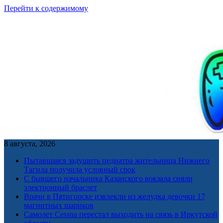
Перейти к содержимому
8 августа, 2026
Пытавшаяся задушить педиатра жительница Нижнего
Тагила получила условный срок
С бывшего начальника Казанского вокзала сняли
электронный браслет
Врачи в Пятигорске извлекли из желудка девочки 17
магнитных шариков
Самолет Cessna перестал выходить на связь в Иркутской