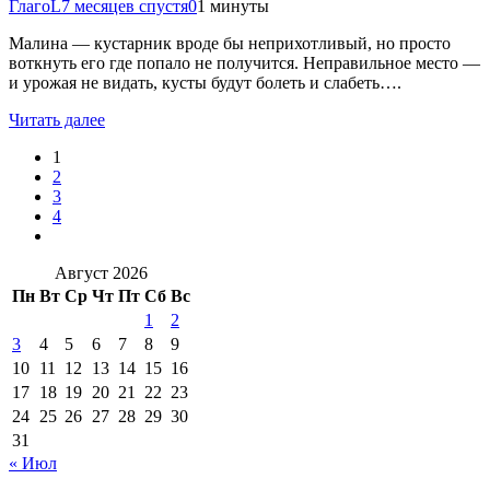
ГлагоL
7 месяцев спустя
0
1 минуты
Малина — кустарник вроде бы неприхотливый, но просто
воткнуть его где попало не получится. Неправильное место —
и урожая не видать, кусты будут болеть и слабеть….
Читать далее
1
2
3
4
Август 2026
Пн
Вт
Ср
Чт
Пт
Сб
Вс
1
2
3
4
5
6
7
8
9
10
11
12
13
14
15
16
17
18
19
20
21
22
23
24
25
26
27
28
29
30
31
« Июл