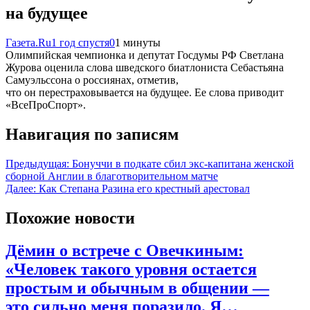
на будущее
Газета.Ru
1 год спустя
0
1 минуты
Олимпийская чемпионка и депутат Госдумы РФ Светлана
Журова оценила слова шведского биатлониста Себастьяна
Самуэльссона о россиянах, отметив,
что он перестраховывается на будущее. Ее слова приводит
«ВсеПроСпорт».
Навигация по записям
Предыдущая:
Бонуччи в подкате сбил экс‑капитана женской
сборной Англии в благотворительном матче
Далее:
Как Степана Разина его крестный арестовал
Похожие новости
Дёмин о встрече с Овечкиным:
«Человек такого уровня остается
простым и обычным в общении —
это сильно меня поразило. Я…