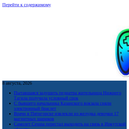
Перейти к содержимому
8 августа, 2026
Пытавшаяся задушить педиатра жительница Нижнего
Тагила получила условный срок
С бывшего начальника Казанского вокзала сняли
электронный браслет
Врачи в Пятигорске извлекли из желудка девочки 17
магнитных шариков
Самолет Cessna перестал выходить на связь в Иркутской