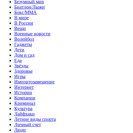
Безумный мир
Биатлон/Лыжи
Бокс/MMA
В мире
В России
Вещи
Военные новости
Волейбол
Гаджеты
Дети
Дом и сад
Еда
Звёзды
Здоровье
Игры
Импортозамещение
Интернет
Истории
Компании
Криминал
Культура
Лайфхаки
Летние виды спорта
Личный счет
Люди