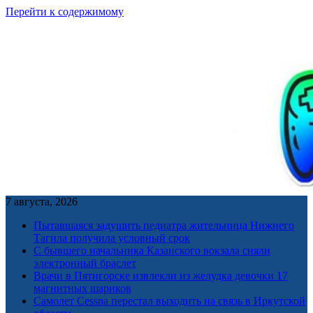
Перейти к содержимому
7 августа, 2026
Пытавшаяся задушить педиатра жительница Нижнего
Тагила получила условный срок
С бывшего начальника Казанского вокзала сняли
электронный браслет
Врачи в Пятигорске извлекли из желудка девочки 17
магнитных шариков
Самолет Cessna перестал выходить на связь в Иркутской