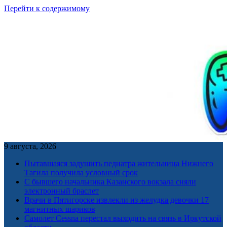
Перейти к содержимому
9 августа, 2026
Пытавшаяся задушить педиатра жительница Нижнего
Тагила получила условный срок
С бывшего начальника Казанского вокзала сняли
электронный браслет
Врачи в Пятигорске извлекли из желудка девочки 17
магнитных шариков
Самолет Cessna перестал выходить на связь в Иркутской