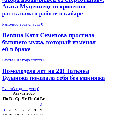
Агата Муцениеце откровенно
рассказала о работе в кабаре
Рамблер
3 года спустя
0
Певица Катя Семенова простила
бывшего мужа, который изменял
ей в браке
Газета.Ru
3 года спустя
0
Помолодела лет на 20! Татьяна
Буланова показала себя без макияжа
Eva.ru
3 года спустя
0
Август 2026
Пн
Вт
Ср
Чт
Пт
Сб
Вс
1
2
3
4
5
6
7
8
9