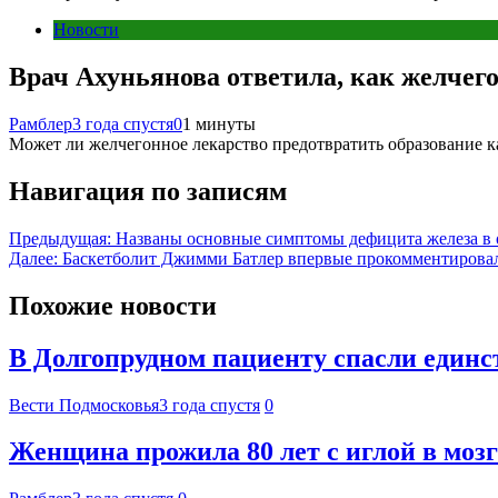
Новости
Врач Ахуньянова ответила, как желчего
Рамблер
3 года спустя
0
1 минуты
Может ли желчегонное лекарство предотвратить образование ка
Навигация по записям
Предыдущая:
Названы основные симптомы дефицита железа в 
Далее:
Баскетболит Джимми Батлер впервые прокомментировал
Похожие новости
В Долгопрудном пациенту спасли единс
Вести Подмосковья
3 года спустя
0
Женщина прожила 80 лет с иглой в мозг