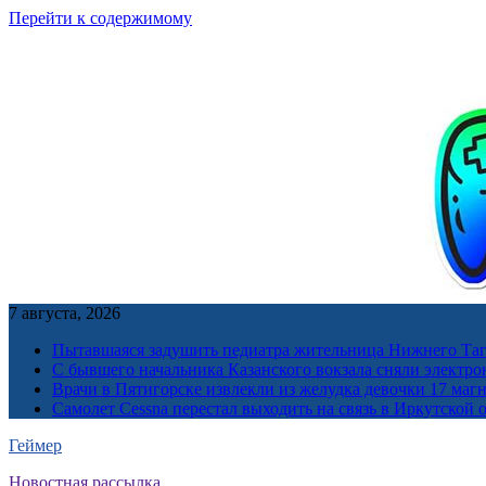
Перейти к содержимому
7 августа, 2026
Пытавшаяся задушить педиатра жительница Нижнего Таг
С бывшего начальника Казанского вокзала сняли электро
Врачи в Пятигорске извлекли из желудка девочки 17 ма
Самолет Cessna перестал выходить на связь в Иркутской 
Геймер
Новостная рассылка