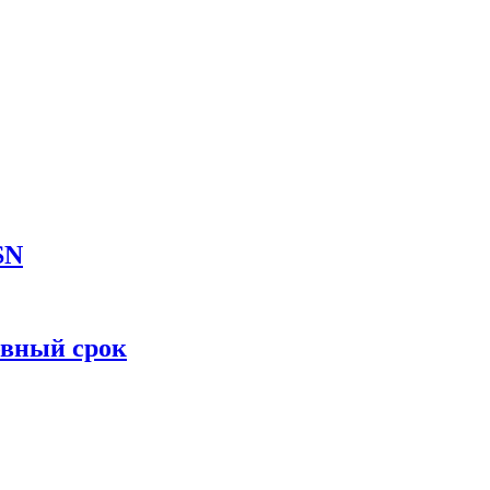
SN
овный срок