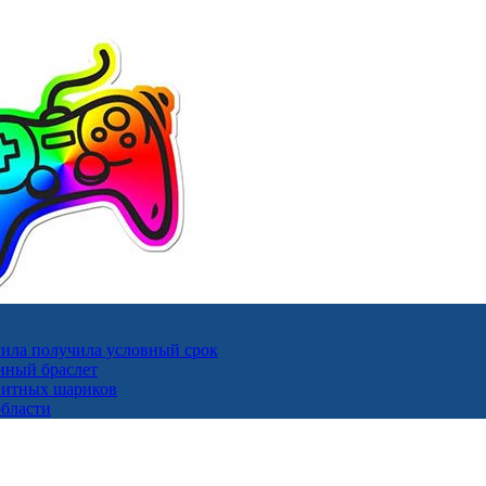
ила получила условный срок
нный браслет
гнитных шариков
области