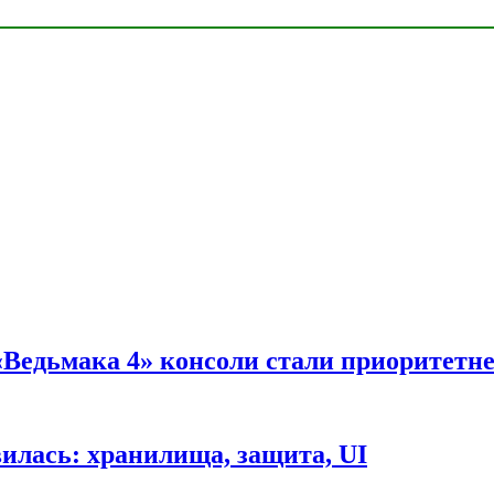
 «Ведьмака 4» консоли стали приоритетн
вилась: хранилища, защита, UI