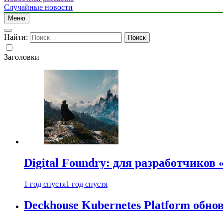
Случайные новости
Меню
Найти:
Заголовки
Digital Foundry: для разработчиков
1 год спустя
1 год спустя
Deckhouse Kubernetes Platform обно