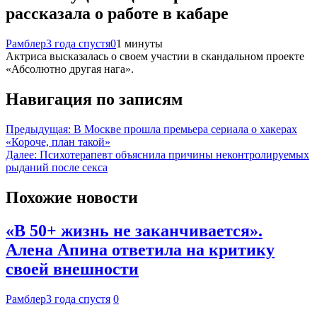
рассказала о работе в кабаре
Рамблер
3 года спустя
0
1 минуты
Актриса высказалась о своем участии в скандальном проекте
«Абсолютно другая нага».
Навигация по записям
Предыдущая:
В Москве прошла премьера сериала о хакерах
«Короче, план такой»
Далее:
Психотерапевт объяснила причины неконтролируемых
рыданий после секса
Похожие новости
«В 50+ жизнь не заканчивается».
Алена Апина ответила на критику
своей внешности
Рамблер
3 года спустя
0