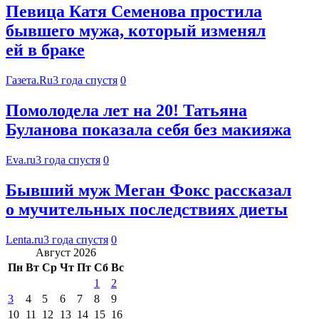
Певица Катя Семенова простила
бывшего мужа, который изменял
ей в браке
Газета.Ru
3 года спустя
0
Помолодела лет на 20! Татьяна
Буланова показала себя без макияжа
Eva.ru
3 года спустя
0
Бывший муж Меган Фокс рассказал
о мучительных последствиях диеты
Lenta.ru
3 года спустя
0
Август 2026
Пн
Вт
Ср
Чт
Пт
Сб
Вс
1
2
3
4
5
6
7
8
9
10
11
12
13
14
15
16