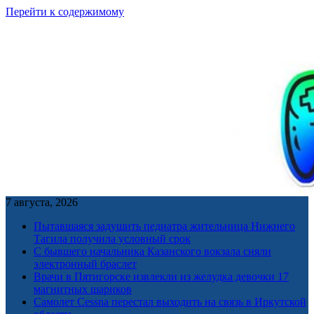
Перейти к содержимому
7 августа, 2026
Пытавшаяся задушить педиатра жительница Нижнего
Тагила получила условный срок
С бывшего начальника Казанского вокзала сняли
электронный браслет
Врачи в Пятигорске извлекли из желудка девочки 17
магнитных шариков
Самолет Cessna перестал выходить на связь в Иркутской