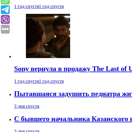
1 год спустя
1 год спустя
Sony вернула в продажу The Last of 
1 год спустя
1 год спустя
Пытавшаяся задушить педиатра жи
3 дня спустя
С бывшего начальника Казанского 
3 дня спустя