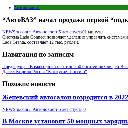
Автоновости
“АвтоВАЗ” начал продажи первой “под
NEWSru.com :: Автоновости
5 лет спустя
0
1 минуты
Система Lada Connect позволяет удаленно управлять системам
Lada Granta, составляет 12 тыс. рублей.
Навигация по записям
Предыдущая:
В ежегодный рейтинг 250 богатейших людей Ве
Далее:
Кирилл Рогов: “Кто кусает Россию”
Похожие новости
Женевский автосалон возродится в 2022
NEWSru.com :: Автоновости
5 лет спустя
0
В Москве установят 50 мощных зарядн