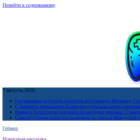
Перейти к содержимому
7 августа, 2026
Пытавшаяся задушить педиатра жительница Нижнего Таг
С бывшего начальника Казанского вокзала сняли электро
Врачи в Пятигорске извлекли из желудка девочки 17 ма
Самолет Cessna перестал выходить на связь в Иркутской 
Геймер
Новостная рассылка