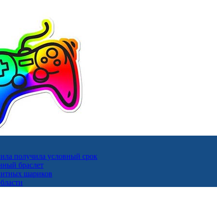
ила получила условный срок
нный браслет
гнитных шариков
области