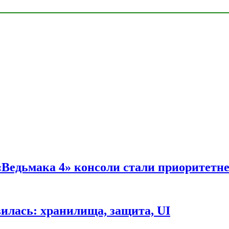
 «Ведьмака 4» консоли стали приоритетн
вилась: хранилища, защита, UI