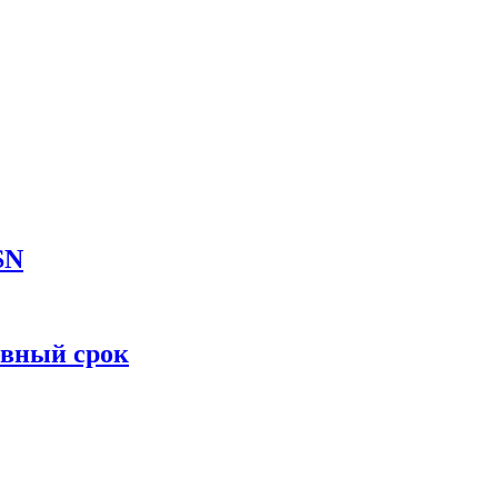
SN
овный срок