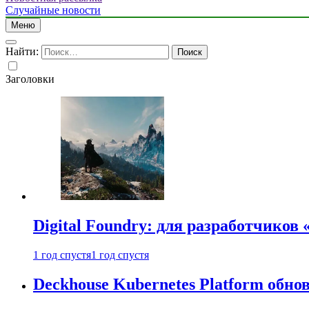
Случайные новости
Меню
Найти:
Заголовки
Digital Foundry: для разработчиков
1 год спустя
1 год спустя
Deckhouse Kubernetes Platform обно