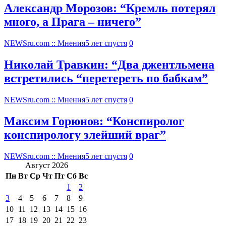
Александр Морозов: “Кремль потерял
много, а Прага – ничего”
NEWSru.com :: Мнения
5 лет спустя
0
Николай Травкин: “Два джентльмена
встретились “перетереть по бабкам”
NEWSru.com :: Мнения
5 лет спустя
0
Максим Горюнов: “Конспиролог
конспирологу злейший враг”
NEWSru.com :: Мнения
5 лет спустя
0
Август 2026
Пн
Вт
Ср
Чт
Пт
Сб
Вс
1
2
3
4
5
6
7
8
9
10
11
12
13
14
15
16
17
18
19
20
21
22
23