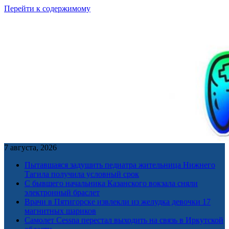
Перейти к содержимому
7 августа, 2026
Пытавшаяся задушить педиатра жительница Нижнего
Тагила получила условный срок
С бывшего начальника Казанского вокзала сняли
электронный браслет
Врачи в Пятигорске извлекли из желудка девочки 17
магнитных шариков
Самолет Cessna перестал выходить на связь в Иркутской