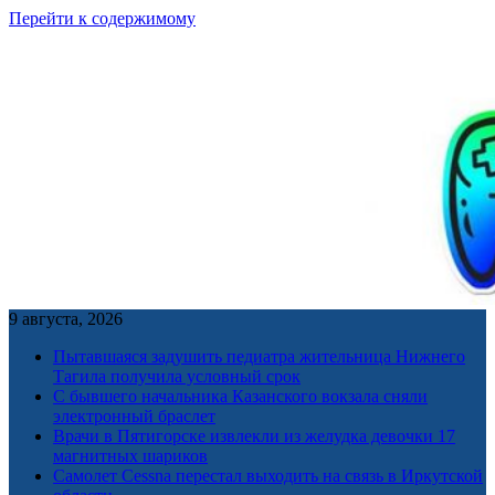
Перейти к содержимому
9 августа, 2026
Пытавшаяся задушить педиатра жительница Нижнего
Тагила получила условный срок
С бывшего начальника Казанского вокзала сняли
электронный браслет
Врачи в Пятигорске извлекли из желудка девочки 17
магнитных шариков
Самолет Cessna перестал выходить на связь в Иркутской