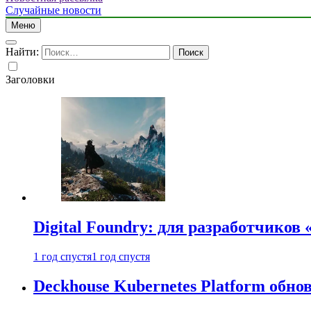
Случайные новости
Меню
Найти:
Заголовки
Digital Foundry: для разработчиков
1 год спустя
1 год спустя
Deckhouse Kubernetes Platform обно