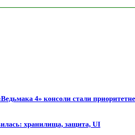
 «Ведьмака 4» консоли стали приоритетн
вилась: хранилища, защита, UI