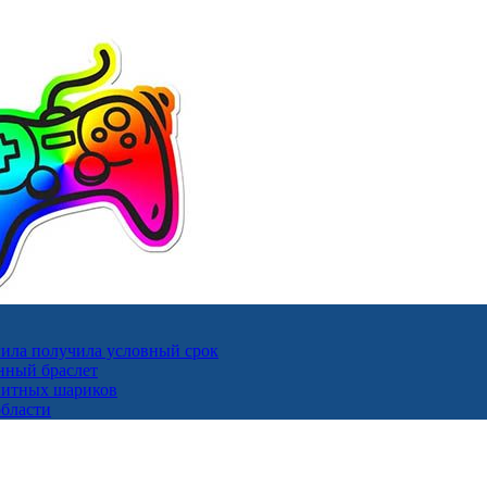
ила получила условный срок
нный браслет
гнитных шариков
области