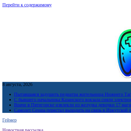
Перейти к содержимому
8 августа, 2026
Пытавшаяся задушить педиатра жительница Нижнего Таг
С бывшего начальника Казанского вокзала сняли электро
Врачи в Пятигорске извлекли из желудка девочки 17 ма
Самолет Cessna перестал выходить на связь в Иркутской 
Геймер
Новостная рассылка