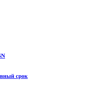
SN
овный срок