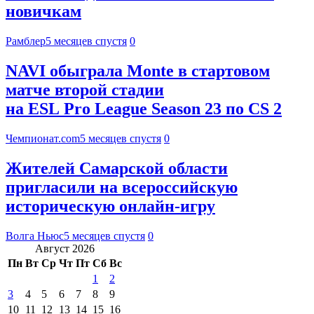
новичкам
Рамблер
5 месяцев спустя
0
NAVI обыграла Monte в стартовом
матче второй стадии
на ESL Pro League Season 23 по CS 2
Чемпионат.com
5 месяцев спустя
0
Жителей Самарской области
пригласили на всероссийскую
историческую онлайн-игру
Волга Ньюс
5 месяцев спустя
0
Август 2026
Пн
Вт
Ср
Чт
Пт
Сб
Вс
1
2
3
4
5
6
7
8
9
10
11
12
13
14
15
16