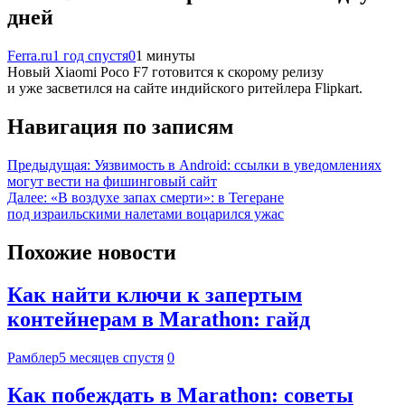
дней
Ferra.ru
1 год спустя
0
1 минуты
Новый Xiaomi Poco F7 готовится к скорому релизу
и уже засветился на сайте индийского ритейлера Flipkart.
Навигация по записям
Предыдущая:
Уязвимость в Android: ссылки в уведомлениях
могут вести на фишинговый сайт
Далее:
«В воздухе запах смерти»: в Тегеране
под израильскими налетами воцарился ужас
Похожие новости
Как найти ключи к запертым
контейнерам в Marathon: гайд
Рамблер
5 месяцев спустя
0
Как побеждать в Marathon: советы