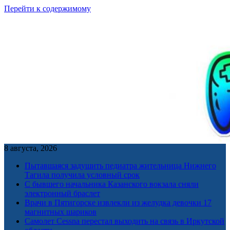
Перейти к содержимому
8 августа, 2026
Пытавшаяся задушить педиатра жительница Нижнего
Тагила получила условный срок
С бывшего начальника Казанского вокзала сняли
электронный браслет
Врачи в Пятигорске извлекли из желудка девочки 17
магнитных шариков
Самолет Cessna перестал выходить на связь в Иркутской