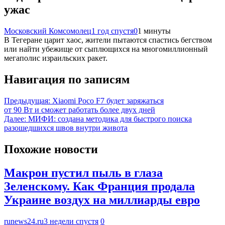
ужас
Московский Комсомолец
1 год спустя
0
1 минуты
В Тегеране царит хаос, жители пытаются спастись бегством
или найти убежище от сыплющихся на многомиллионный
мегаполис израильских ракет.
Навигация по записям
Предыдущая:
Xiaomi Poco F7 будет заряжаться
от 90 Вт и сможет работать более двух дней
Далее:
МИФИ: создана методика для быстрого поиска
разошедшихся швов внутри живота
Похожие новости
Макрон пустил пыль в глаза
Зеленскому. Как Франция продала
Украине воздух на миллиарды евро
runews24.ru
3 недели спустя
0