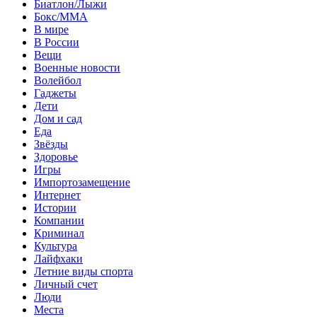
Биатлон/Лыжи
Бокс/MMA
В мире
В России
Вещи
Военные новости
Волейбол
Гаджеты
Дети
Дом и сад
Еда
Звёзды
Здоровье
Игры
Импортозамещение
Интернет
Истории
Компании
Криминал
Культура
Лайфхаки
Летние виды спорта
Личный счет
Люди
Места