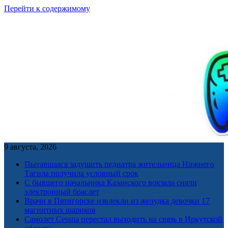
Перейти к содержимому
9 августа, 2026
Пытавшаяся задушить педиатра жительница Нижнего
Тагила получила условный срок
С бывшего начальника Казанского вокзала сняли
электронный браслет
Врачи в Пятигорске извлекли из желудка девочки 17
магнитных шариков
Самолет Cessna перестал выходить на связь в Иркутской