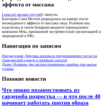
эффекта от массажа
Lenta.ru
3 месяца спустя
0
1 минуты
Блогерша Соня Мелтон разрыдалась на камеру после
неожиданного эффекта от массажа лица. Роликом она
поделилась в своем Instagram-аккаунте (принадлежит
компании Meta, признанной экстремистской организацией и
запрещенной в РФ).
Навигация по записям
Предыдущая:
Девушка раскрыла предназначение погон на
гражданской одежде и взорвала соцсети
Далее:
Названы две распространенные ошибки при мытье
головы
Похожие новости
Что можно позаимствовать из
гардероба подростка — и что после 40
начинает работать против образа