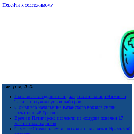
Перейти к содержимому
8 августа, 2026
Пытавшаяся задушить педиатра жительница Нижнего
Тагила получила условный срок
С бывшего начальника Казанского вокзала сняли
электронный браслет
Врачи в Пятигорске извлекли из желудка девочки 17
магнитных шариков
Самолет Cessna перестал выходить на связь в Иркутской