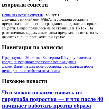
взорвала соцсети
Lenta.ru
3 месяца спустя
0
1 минуты
Девушка с никнеймом @jlg7z из Лондона раскрыла
предназначение погон на гражданской одежде и взорвала
соцсети. Видео появилось на ее странице в TikTok. На
размещенных кадрах англичанка предстала в синем топе,
джинсах и вишневой кожаной куртке.
Навигация по записям
Предыдущая:
26-летняя Екатерина Шкуро увеличила
ягодицы: результат превзошел все ожидания
Далее:
Вылечившая акне россиянка разрыдалась после
неожиданного эффекта от массажа
Похожие новости
Что можно позаимствовать из
гардероба подростка — и что после 40
начинает работать против образа