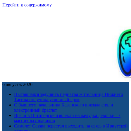
Перейти к содержимому
6 августа, 2026
Пытавшаяся задушить педиатра жительница Нижнего
Тагила получила условный срок
С бывшего начальника Казанского вокзала сняли
электронный браслет
Врачи в Пятигорске извлекли из желудка девочки 17
магнитных шариков
Самолет Cessna перестал выходить на связь в Иркутской