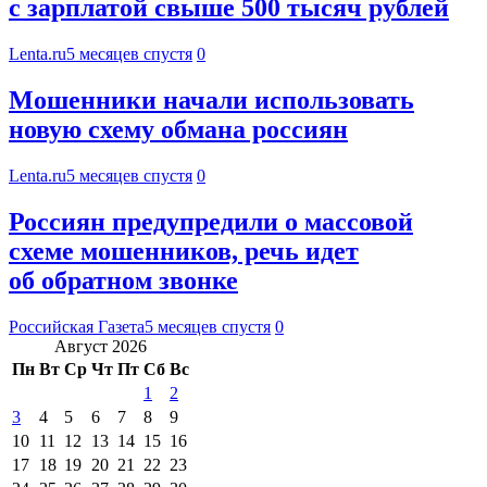
с зарплатой свыше 500 тысяч рублей
Lenta.ru
5 месяцев спустя
0
Мошенники начали использовать
новую схему обмана россиян
Lenta.ru
5 месяцев спустя
0
Россиян предупредили о массовой
схеме мошенников, речь идет
об обратном звонке
Российская Газета
5 месяцев спустя
0
Август 2026
Пн
Вт
Ср
Чт
Пт
Сб
Вс
1
2
3
4
5
6
7
8
9
10
11
12
13
14
15
16
17
18
19
20
21
22
23