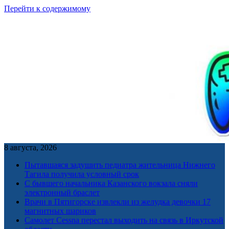
Перейти к содержимому
8 августа, 2026
Пытавшаяся задушить педиатра жительница Нижнего
Тагила получила условный срок
С бывшего начальника Казанского вокзала сняли
электронный браслет
Врачи в Пятигорске извлекли из желудка девочки 17
магнитных шариков
Самолет Cessna перестал выходить на связь в Иркутской