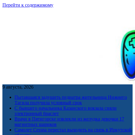
Перейти к содержимому
9 августа, 2026
Пытавшаяся задушить педиатра жительница Нижнего
Тагила получила условный срок
С бывшего начальника Казанского вокзала сняли
электронный браслет
Врачи в Пятигорске извлекли из желудка девочки 17
магнитных шариков
Самолет Cessna перестал выходить на связь в Иркутской