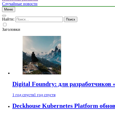
Случайные новости
Меню
Найти:
Заголовки
Digital Foundry: для разработчиков
1 год спустя
1 год спустя
Deckhouse Kubernetes Platform обно