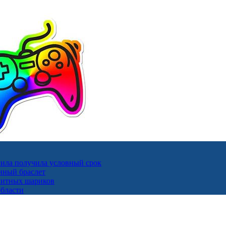
ила получила условный срок
нный браслет
гнитных шариков
области