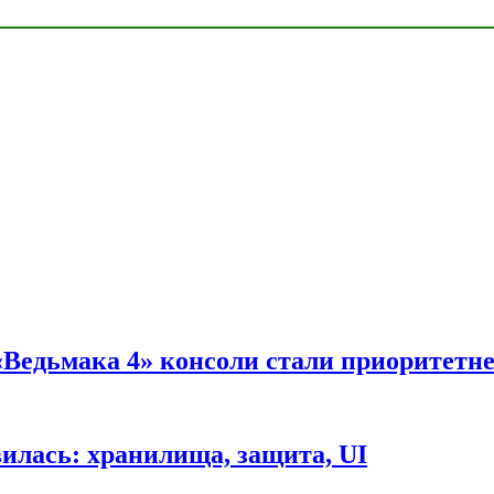
 «Ведьмака 4» консоли стали приоритетн
вилась: хранилища, защита, UI