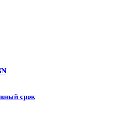
SN
овный срок