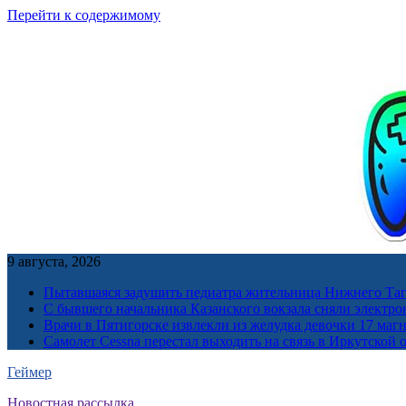
Перейти к содержимому
9 августа, 2026
Пытавшаяся задушить педиатра жительница Нижнего Таг
С бывшего начальника Казанского вокзала сняли электро
Врачи в Пятигорске извлекли из желудка девочки 17 ма
Самолет Cessna перестал выходить на связь в Иркутской 
Геймер
Новостная рассылка