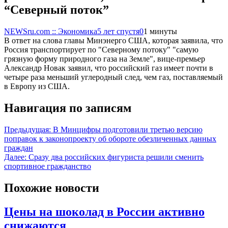
“Северный поток”
NEWSru.com :: Экономика
5 лет спустя
0
1 минуты
В ответ на слова главы Минэнерго США, которая заявила, что
Россия транспортирует по "Северному потоку" "самую
грязную форму природного газа на Земле", вице-премьер
Александр Новак заявил, что российский газ имеет почти в
четыре раза меньший углеродный след, чем газ, поставляемый
в Европу из США.
Навигация по записям
Предыдущая:
В Минцифры подготовили третью версию
поправок к законопроекту об обороте обезличенных данных
граждан
Далее:
Сразу два российских фигуриста решили сменить
спортивное гражданство
Похожие новости
Цены на шоколад в России активно
снижаются