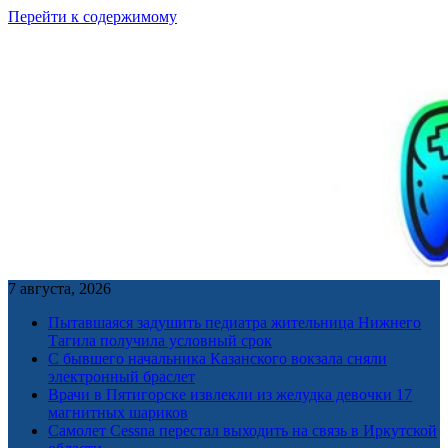
Перейти к содержимому
7 августа, 2026
Пытавшаяся задушить педиатра жительница Нижнего
Тагила получила условный срок
С бывшего начальника Казанского вокзала сняли
электронный браслет
Врачи в Пятигорске извлекли из желудка девочки 17
магнитных шариков
Самолет Cessna перестал выходить на связь в Иркутской