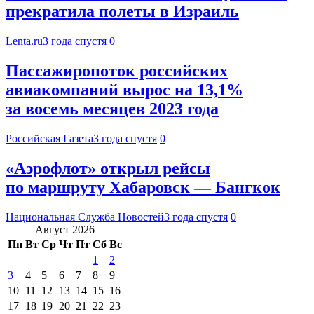
прекратила полеты в Израиль
Lenta.ru
3 года спустя
0
Пассажиропоток российских
авиакомпаний вырос на 13,1%
за восемь месяцев 2023 года
Российская Газета
3 года спустя
0
«Аэрофлот» открыл рейсы
по маршруту Хабаровск — Бангкок
Национальная Служба Новостей
3 года спустя
0
Август 2026
Пн
Вт
Ср
Чт
Пт
Сб
Вс
1
2
3
4
5
6
7
8
9
10
11
12
13
14
15
16
17
18
19
20
21
22
23