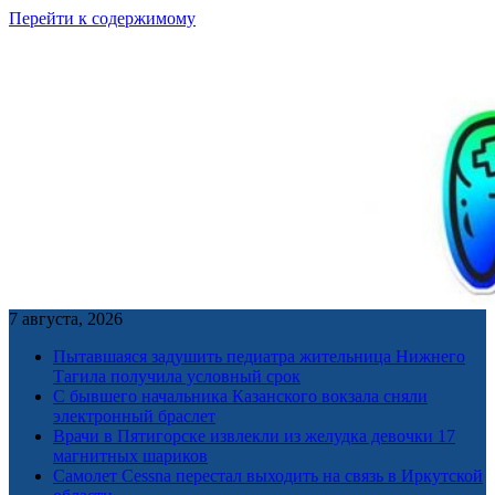
Перейти к содержимому
7 августа, 2026
Пытавшаяся задушить педиатра жительница Нижнего
Тагила получила условный срок
С бывшего начальника Казанского вокзала сняли
электронный браслет
Врачи в Пятигорске извлекли из желудка девочки 17
магнитных шариков
Самолет Cessna перестал выходить на связь в Иркутской