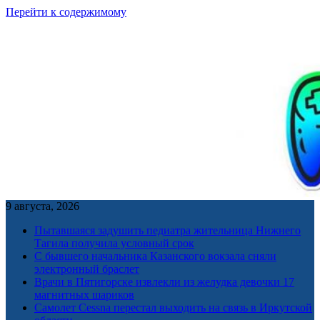
Перейти к содержимому
9 августа, 2026
Пытавшаяся задушить педиатра жительница Нижнего
Тагила получила условный срок
С бывшего начальника Казанского вокзала сняли
электронный браслет
Врачи в Пятигорске извлекли из желудка девочки 17
магнитных шариков
Самолет Cessna перестал выходить на связь в Иркутской