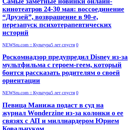
Самые заметные новинки онлайн-
кинотеатров 24-30 мая: воссоединение
“Друзей”, возвращение в 90-е,
перезапуск психотерапевтических
историй
NEWSru.com :: Культура
5 лет спустя
0
Роскомнадзор предупредил Disney из-за
мультфильма c героем-геем, который
боится рассказать родителям о своей
ориентации
NEWSru.com :: Культура
5 лет спустя
0
Певица Манижа подаст в суд на
журнал Wonderzine из-за колонки о ее
связях с АП и миллиардером Юрием
Ковальчуком