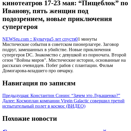
кинотеатров 17-23 мая: “Пищеблок” по
Иванову, пять женщин под
подозрением, новые приключения
супергероя
NEWSru.com :: Культура
5 лет спустя
0
1 минуты
Мистические события в советском пионерлагере. Заговор
подруг, замешанных в убийстве. Новые приключения
супергероя DC. Знакомство с девушкой из порночата. Второй
сезон "Войны миров". Мистические истории, основанные на
рассказах очевидцев. Побег рабов с плантации. Фильм
Домогарова-младшего про овчарку.
Навигация по записям
Предыдущая:
Константин Сонин: “Зачем это Лукашенко?”
Далее:
Космоплан компании Virgin Galactic совершил третий
испытательный полет в космос (ВИДЕО)
Похожие новости