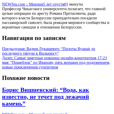
NEWSru.com :: Мнения
5 лет спустя
0
1 минуты
Профессор Чикагского университета полагает, что главной
целью операции по аресту Романа Протасевича, ради
которого власти Белоруссии принудительно посадили
пассажирский самолет, была реакция мирового сообщества и
вероятные санкции в отношении Белоруссии.
Навигация по записям
Предыдущая:
Вадим Лукашевич: “Пилоты Ryanair до
последнего тянули к Вильнюсу”
Далее:
Самые заметные новинки онлайн-кинотеатров 17-23
мая: “Пищеблок” по Иванову, пять женщин под подозрением,
новые приключения супергероя
Похожие новости
Борис Вишневский: “Вода, как
известно, не течет под лежачий
камень”