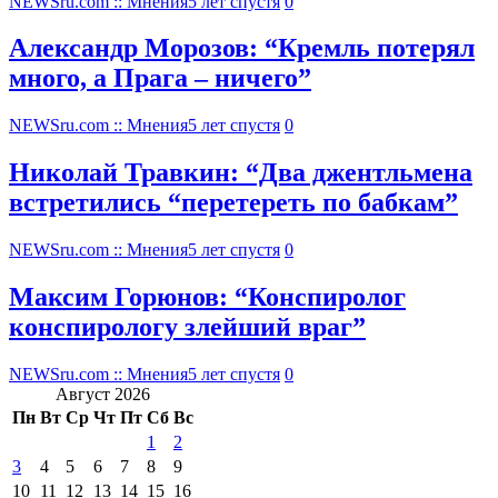
NEWSru.com :: Мнения
5 лет спустя
0
Александр Морозов: “Кремль потерял
много, а Прага – ничего”
NEWSru.com :: Мнения
5 лет спустя
0
Николай Травкин: “Два джентльмена
встретились “перетереть по бабкам”
NEWSru.com :: Мнения
5 лет спустя
0
Максим Горюнов: “Конспиролог
конспирологу злейший враг”
NEWSru.com :: Мнения
5 лет спустя
0
Август 2026
Пн
Вт
Ср
Чт
Пт
Сб
Вс
1
2
3
4
5
6
7
8
9
10
11
12
13
14
15
16