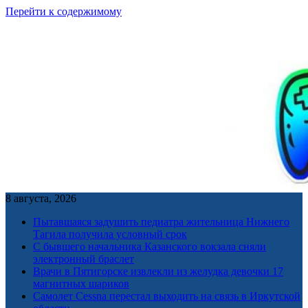
Перейти к содержимому
8 августа, 2026
Пытавшаяся задушить педиатра жительница Нижнего
Тагила получила условный срок
С бывшего начальника Казанского вокзала сняли
электронный браслет
Врачи в Пятигорске извлекли из желудка девочки 17
магнитных шариков
Самолет Cessna перестал выходить на связь в Иркутской