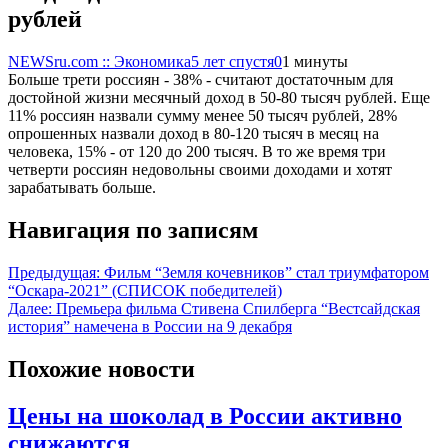
рублей
NEWSru.com :: Экономика
5 лет спустя
0
1 минуты
Больше трети россиян - 38% - считают достаточным для
достойной жизни месячный доход в 50-80 тысяч рублей. Еще
11% россиян назвали сумму менее 50 тысяч рублей, 28%
опрошенных назвали доход в 80-120 тысяч в месяц на
человека, 15% - от 120 до 200 тысяч. В то же время три
четверти россиян недовольны своими доходами и хотят
зарабатывать больше.
Навигация по записям
Предыдущая:
Фильм “Земля кочевников” стал триумфатором
“Оскара-2021” (СПИСОК победителей)
Далее:
Премьера фильма Стивена Спилберга “‎Вестсайдская
история” намечена в России на 9 декабря
Похожие новости
Цены на шоколад в России активно
снижаются