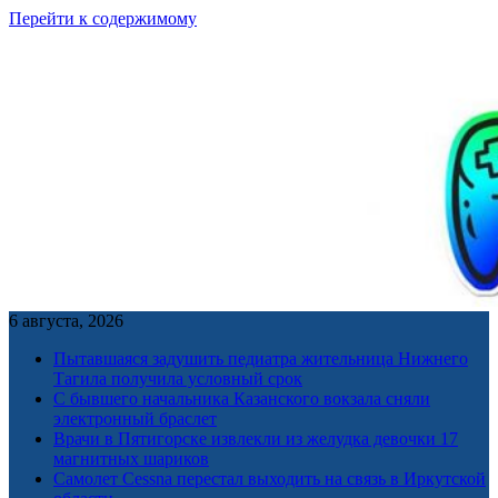
Перейти к содержимому
6 августа, 2026
Пытавшаяся задушить педиатра жительница Нижнего
Тагила получила условный срок
С бывшего начальника Казанского вокзала сняли
электронный браслет
Врачи в Пятигорске извлекли из желудка девочки 17
магнитных шариков
Самолет Cessna перестал выходить на связь в Иркутской