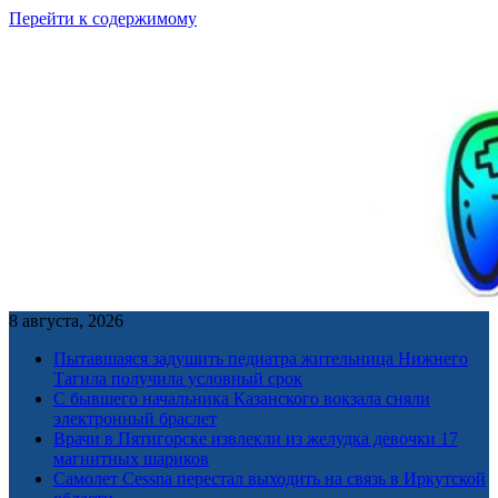
Перейти к содержимому
8 августа, 2026
Пытавшаяся задушить педиатра жительница Нижнего
Тагила получила условный срок
С бывшего начальника Казанского вокзала сняли
электронный браслет
Врачи в Пятигорске извлекли из желудка девочки 17
магнитных шариков
Самолет Cessna перестал выходить на связь в Иркутской