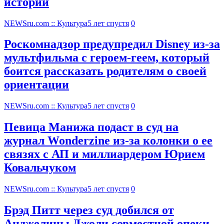
историй
NEWSru.com :: Культура
5 лет спустя
0
Роскомнадзор предупредил Disney из-за
мультфильма c героем-геем, который
боится рассказать родителям о своей
ориентации
NEWSru.com :: Культура
5 лет спустя
0
Певица Манижа подаст в суд на
журнал Wonderzine из-за колонки о ее
связях с АП и миллиардером Юрием
Ковальчуком
NEWSru.com :: Культура
5 лет спустя
0
Брэд Питт через суд добился от
Анджелины Джоли совместной опеки