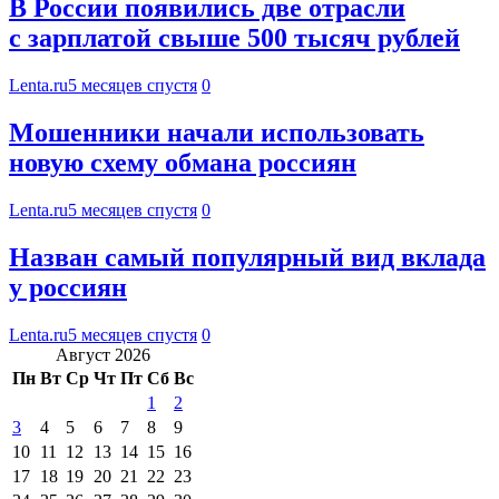
В России появились две отрасли
с зарплатой свыше 500 тысяч рублей
Lenta.ru
5 месяцев спустя
0
Мошенники начали использовать
новую схему обмана россиян
Lenta.ru
5 месяцев спустя
0
Назван самый популярный вид вклада
у россиян
Lenta.ru
5 месяцев спустя
0
Август 2026
Пн
Вт
Ср
Чт
Пт
Сб
Вс
1
2
3
4
5
6
7
8
9
10
11
12
13
14
15
16
17
18
19
20
21
22
23