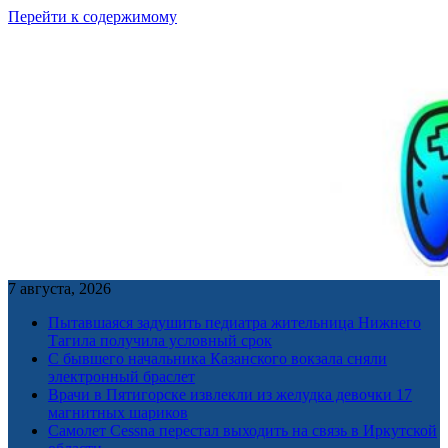
Перейти к содержимому
7 августа, 2026
Пытавшаяся задушить педиатра жительница Нижнего
Тагила получила условный срок
С бывшего начальника Казанского вокзала сняли
электронный браслет
Врачи в Пятигорске извлекли из желудка девочки 17
магнитных шариков
Самолет Cessna перестал выходить на связь в Иркутской