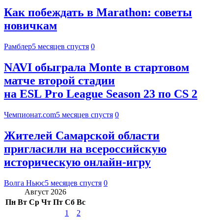
Как побеждать в Marathon: советы
новичкам
Рамблер
5 месяцев спустя
0
NAVI обыграла Monte в стартовом
матче второй стадии
на ESL Pro League Season 23 по CS 2
Чемпионат.com
5 месяцев спустя
0
Жителей Самарской области
пригласили на всероссийскую
историческую онлайн-игру
Волга Ньюс
5 месяцев спустя
0
Август 2026
Пн
Вт
Ср
Чт
Пт
Сб
Вс
1
2