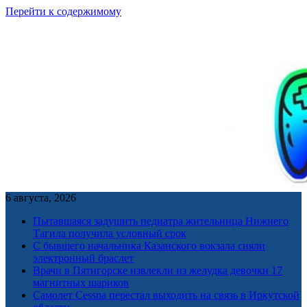
Перейти к содержимому
6 августа, 2026
Пытавшаяся задушить педиатра жительница Нижнего
Тагила получила условный срок
С бывшего начальника Казанского вокзала сняли
электронный браслет
Врачи в Пятигорске извлекли из желудка девочки 17
магнитных шариков
Самолет Cessna перестал выходить на связь в Иркутской