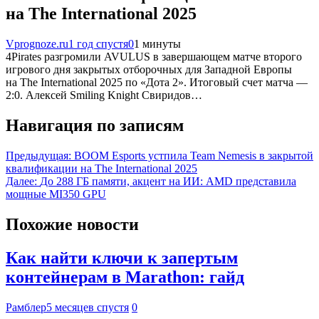
на The International 2025
Vprognoze.ru
1 год спустя
0
1 минуты
4Pirates разгромили AVULUS в завершающем матче второго
игрового дня закрытых отборочных для Западной Европы
на The International 2025 по «Дота 2». Итоговый счет матча —
2:0. Алексей Smiling Knight Свиридов…
Навигация по записям
Предыдущая:
BOOM Esports устпила Team Nemesis в закрытой
квалификации на The International 2025
Далее:
До 288 ГБ памяти, акцент на ИИ: AMD представила
мощные MI350 GPU
Похожие новости
Как найти ключи к запертым
контейнерам в Marathon: гайд
Рамблер
5 месяцев спустя
0