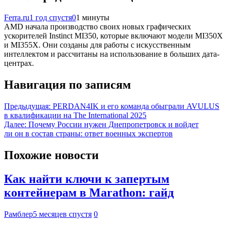
Ferra.ru
1 год спустя
0
1 минуты
AMD начала производство своих новых графических
ускорителей Instinct MI350, которые включают модели MI350X
и MI355X. Они созданы для работы с искусственным
интеллектом и рассчитаны на использование в больших дата-
центрах.
Навигация по записям
Предыдущая:
PERDAN4IK и его команда обыграли AVULUS
в квалификации на The International 2025
Далее:
Почему России нужен Днепропетровск и войдет
ли он в состав страны: ответ военных экспертов
Похожие новости
Как найти ключи к запертым
контейнерам в Marathon: гайд
Рамблер
5 месяцев спустя
0