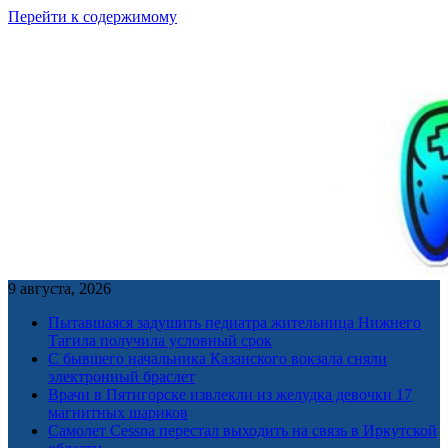
Перейти к содержимому
9 августа, 2026
Пытавшаяся задушить педиатра жительница Нижнего
Тагила получила условный срок
С бывшего начальника Казанского вокзала сняли
электронный браслет
Врачи в Пятигорске извлекли из желудка девочки 17
магнитных шариков
Самолет Cessna перестал выходить на связь в Иркутской