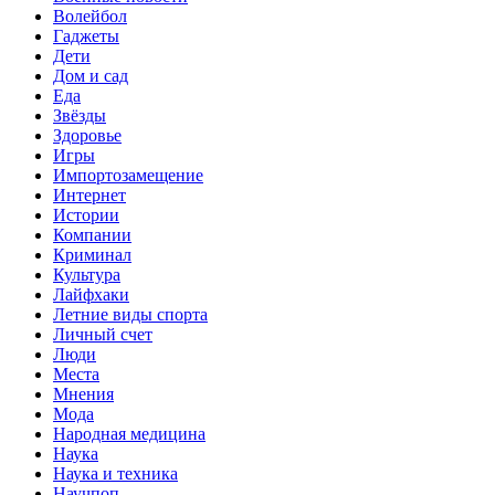
Волейбол
Гаджеты
Дети
Дом и сад
Еда
Звёзды
Здоровье
Игры
Импортозамещение
Интернет
Истории
Компании
Криминал
Культура
Лайфхаки
Летние виды спорта
Личный счет
Люди
Места
Мнения
Мода
Народная медицина
Наука
Наука и техника
Научпоп