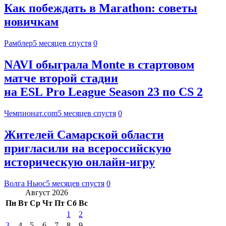
Как побеждать в Marathon: советы
новичкам
Рамблер
5 месяцев спустя
0
NAVI обыграла Monte в стартовом
матче второй стадии
на ESL Pro League Season 23 по CS 2
Чемпионат.com
5 месяцев спустя
0
Жителей Самарской области
пригласили на всероссийскую
историческую онлайн-игру
Волга Ньюс
5 месяцев спустя
0
Август 2026
Пн
Вт
Ср
Чт
Пт
Сб
Вс
1
2
3
4
5
6
7
8
9