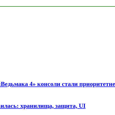
 «Ведьмака 4» консоли стали приоритетн
вилась: хранилища, защита, UI