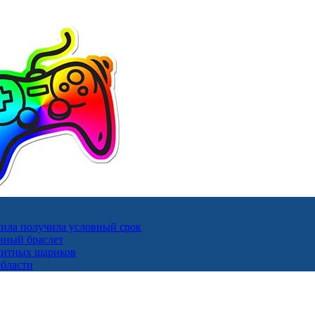
ила получила условный срок
нный браслет
гнитных шариков
области