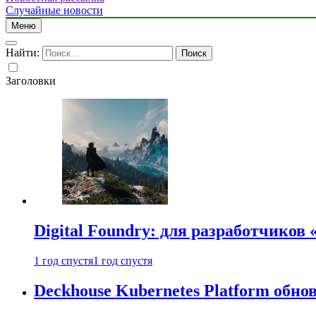
Случайные новости
Меню
Найти:
Заголовки
Digital Foundry: для разработчиков
1 год спустя
1 год спустя
Deckhouse Kubernetes Platform обно