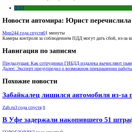
ПДД
Новости автомира: Юрист перечислил
Мир24
4 года спустя
0
1 минуты
Камеры контроля за соблюдением ПДД могут дать сбой, из-за к
Навигация по записям
Предыдущая:
Как сотрудники ГИБДД издалека вычисляют пья
Далее:
Эксперт предупредил о возможном прекращении работы 
Похожие новости
Забайкалец лишился автомобиля из-за 
Zab.ru
3 года спустя
0
В Уфе задержали накопившего 51 штра