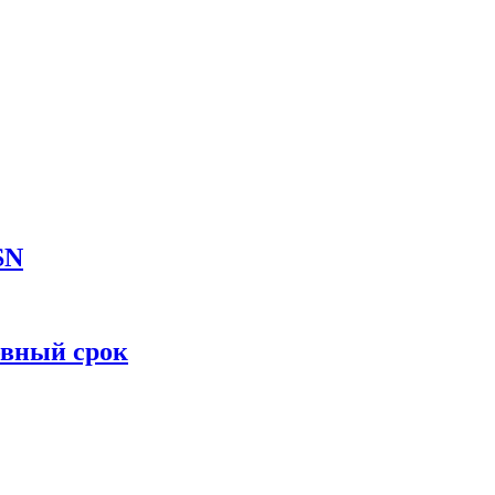
SN
овный срок