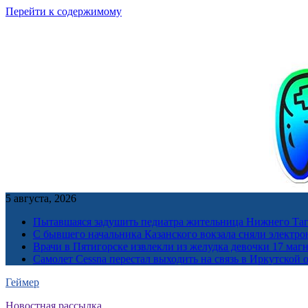
Перейти к содержимому
5 августа, 2026
Пытавшаяся задушить педиатра жительница Нижнего Таг
С бывшего начальника Казанского вокзала сняли электро
Врачи в Пятигорске извлекли из желудка девочки 17 ма
Самолет Cessna перестал выходить на связь в Иркутской 
Геймер
Новостная рассылка