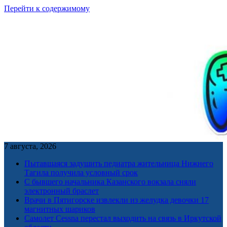
Перейти к содержимому
7 августа, 2026
Пытавшаяся задушить педиатра жительница Нижнего
Тагила получила условный срок
С бывшего начальника Казанского вокзала сняли
электронный браслет
Врачи в Пятигорске извлекли из желудка девочки 17
магнитных шариков
Самолет Cessna перестал выходить на связь в Иркутской