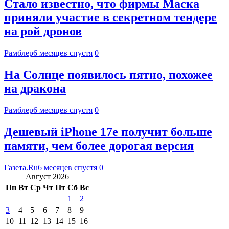
Стало известно, что фирмы Маска
приняли участие в секретном тендере
на рой дронов
Рамблер
6 месяцев спустя
0
На Солнце появилось пятно, похожее
на дракона
Рамблер
6 месяцев спустя
0
Дешевый iPhone 17e получит больше
памяти, чем более дорогая версия
Газета.Ru
6 месяцев спустя
0
Август 2026
Пн
Вт
Ср
Чт
Пт
Сб
Вс
1
2
3
4
5
6
7
8
9
10
11
12
13
14
15
16