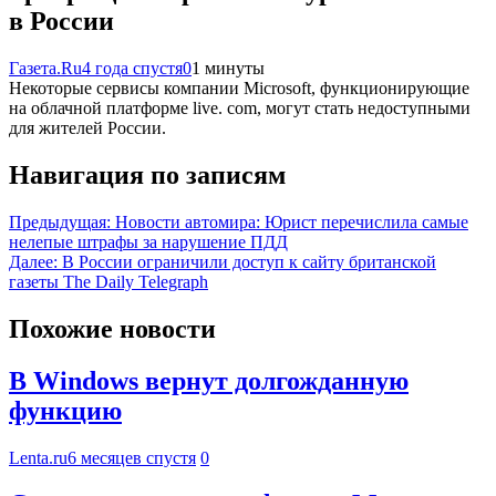
в России
Газета.Ru
4 года спустя
0
1 минуты
Некоторые сервисы компании Microsoft, функционирующие
на облачной платформе live. com, могут стать недоступными
для жителей России.
Навигация по записям
Предыдущая:
Новости автомира: Юрист перечислила самые
нелепые штрафы за нарушение ПДД
Далее:
В России ограничили доступ к сайту британской
газеты The Daily Telegraph
Похожие новости
В Windows вернут долгожданную
функцию
Lenta.ru
6 месяцев спустя
0