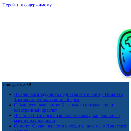
Перейти к содержимому
7 августа, 2026
Пытавшаяся задушить педиатра жительница Нижнего
Тагила получила условный срок
С бывшего начальника Казанского вокзала сняли
электронный браслет
Врачи в Пятигорске извлекли из желудка девочки 17
магнитных шариков
Самолет Cessna перестал выходить на связь в Иркутской