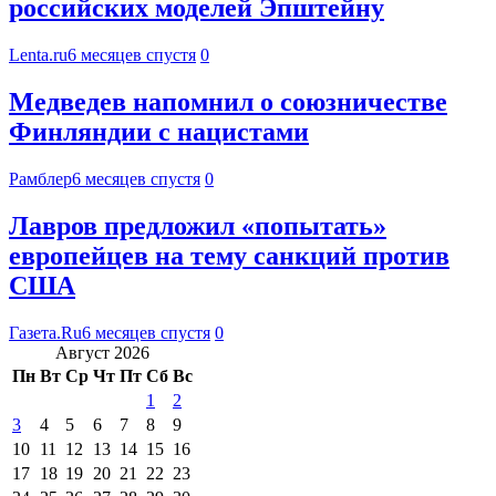
российских моделей Эпштейну
Lenta.ru
6 месяцев спустя
0
Медведев напомнил о союзничестве
Финляндии с нацистами
Рамблер
6 месяцев спустя
0
Лавров предложил «попытать»
европейцев на тему санкций против
США
Газета.Ru
6 месяцев спустя
0
Август 2026
Пн
Вт
Ср
Чт
Пт
Сб
Вс
1
2
3
4
5
6
7
8
9
10
11
12
13
14
15
16
17
18
19
20
21
22
23